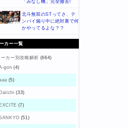
「みなし機」完全撤去!
北斗無双のSTってさ、テ
ンパイ煽り中に絶対裏で何
かやってるよな？？
ーカー一覧
メーカー別攻略解析
(664)
A-gon
(4)
aaa
(5)
Daiichi
(33)
EXCITE
(7)
SANKYO
(51)