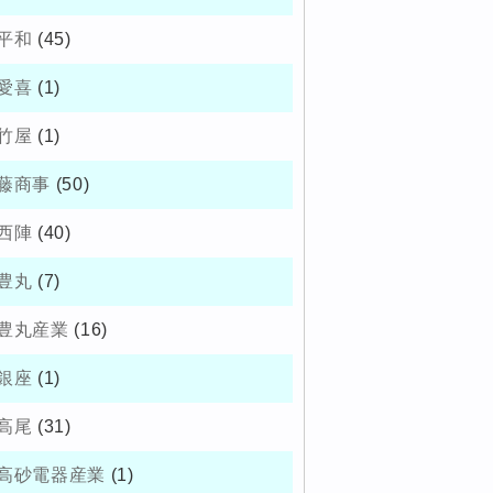
平和
(45)
愛喜
(1)
竹屋
(1)
藤商事
(50)
西陣
(40)
豊丸
(7)
豊丸産業
(16)
銀座
(1)
高尾
(31)
高砂電器産業
(1)