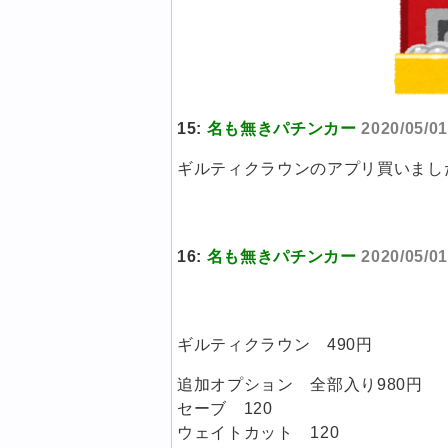
15:
名も無きパチンカー
2020/05/01
ギルティクラウンのアプリ買いまし
16:
名も無きパチンカー
2020/05/01
ギルティクラウン 490円
追加オプション 全部入り980円
セーブ 120
ウェイトカット 120