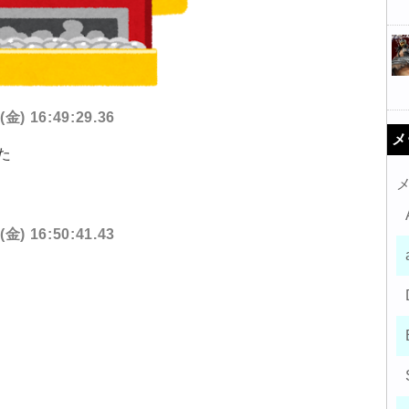
(金) 16:49:29.36
メ
た
(金) 16:50:41.43