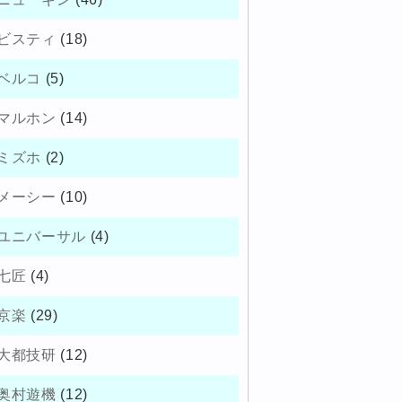
ビスティ
(18)
ベルコ
(5)
マルホン
(14)
ミズホ
(2)
メーシー
(10)
ユニバーサル
(4)
七匠
(4)
京楽
(29)
大都技研
(12)
奥村遊機
(12)