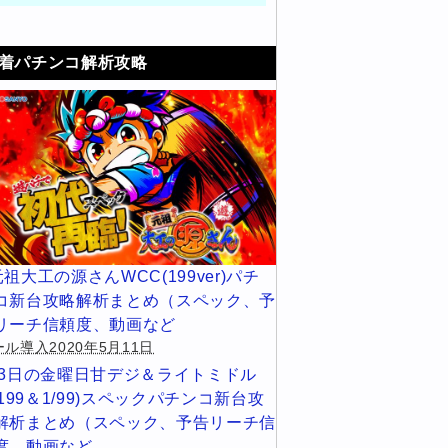
着パチンコ解析攻略
元祖大工の源さんWCC(199ver)パチ
コ新台攻略解析まとめ（スペック、予
リーチ信頼度、動画など
ル導入2020年5月11日
13日の金曜日甘デジ＆ライトミドル
1/199＆1/99)スペックパチンコ新台攻
解析まとめ（スペック、予告リーチ信
度、動画など