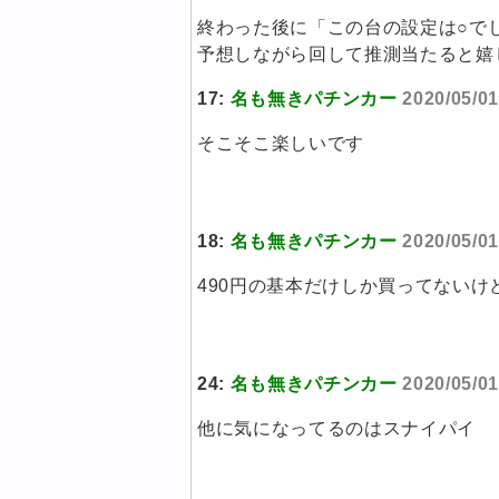
終わった後に「この台の設定は○で
予想しながら回して推測当たると嬉
17:
名も無きパチンカー
2020/05/01
そこそこ楽しいです
18:
名も無きパチンカー
2020/05/01
490円の基本だけしか買ってないけ
24:
名も無きパチンカー
2020/05/01
他に気になってるのはスナイパイ