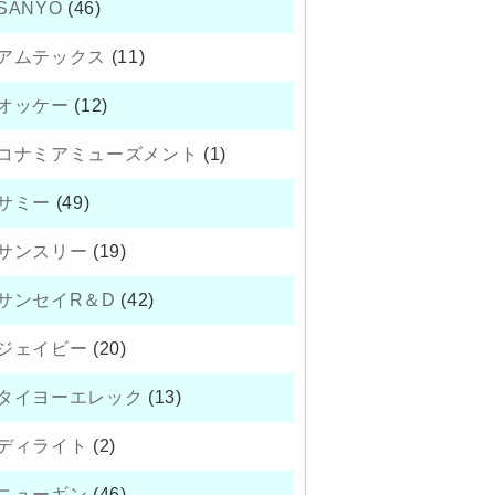
SANYO
(46)
アムテックス
(11)
オッケー
(12)
コナミアミューズメント
(1)
サミー
(49)
サンスリー
(19)
サンセイR＆D
(42)
ジェイビー
(20)
タイヨーエレック
(13)
ディライト
(2)
ニューギン
(46)