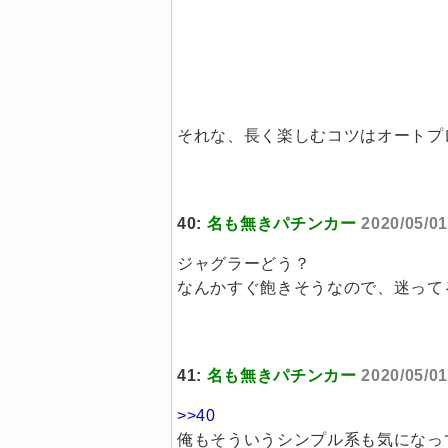
それな、長く楽しむコツはオートプ
40:
名も無きパチンカー
2020/05/01
ジャグラーどう？
なんかすぐ飽きそうなので、迷って
41:
名も無きパチンカー
2020/05/01
>>40
俺もそういうシンプル系も気になっ