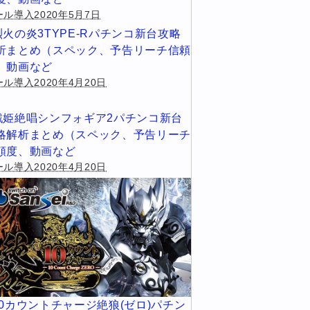
ール導入2020年5月7日
烈火の炎3TYPE-Rパチンコ新台攻略
析まとめ（スペック、予告リーチ信頼
、動画など
ル導入2020年4月20日
戦姫絶唱シンフォギア2パチンコ新台
略解析まとめ（スペック、予告リーチ
頼度、動画など
ル導入2020年4月20日
10カウントチャージ絶狼(ゼロ)パチン