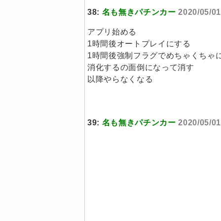
38:
名も無きパチンカー
2020/05/01
アプリ始める
1時間後オートプレイにする
1時間後強制フラグでめちゃくちゃ
消化するの面倒になって消す
以降やらなくなる
39:
名も無きパチンカー
2020/05/01