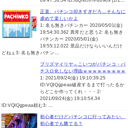
09:47:58.34 ID:luQNchHFd0909 [1/1…
正直、パチンコ叩きすぎだろ…そんなに
虐めて楽しいかよ
1: 名も無きパチンカー 2020/05/01(金)
19:54:30.362 異常だと思う2: 名も無き
パチンカー 2020/05/01(金)
19:55:12.022 景品だけならいいんだけ
どねぇ3: 名も無きパチン…
プリズマイリヤ←こいつがパチンコ・パ
チスロ化しない理由ｗｗｗｗｗｗｗｗｗ
1: 2021/09/24(金) 19:10:39.25
ID:VQlQgpeaa破産するまで打ったるか
らどこか作ってくれ・・・2:
2021/09/24(金) 19:10:54.34
ID:VQlQgpeaa頼む3: …
初心者だけどパチンコに行ってみたい。
初心者でも勝てる？