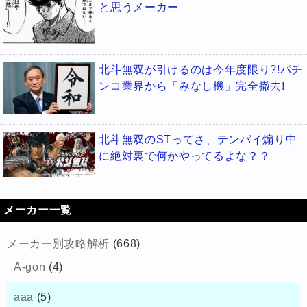
と思うメーカー
北斗無双が引けるのは今年度限り?!パチ
ンコ業界から「みなし機」完全撤去!
北斗無双のSTってさ、テンパイ煽り中
に絶対裏で何かやってるよな？？
メーカー一覧
メーカー別攻略解析
(668)
A-gon
(4)
aaa
(5)