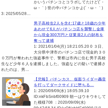
かいうパチンコとコラボしてたけど(´・
ω・｀) 世の中パチンコかよ(´・ω・｀)
3: 2025/05/28…
男子高校生2人を含む17歳と18歳の少年
あわせて6人がパチンコ店を襲撃し金庫
から現金300万円と従業員2人の財布を
奪って逮捕
1: 2021/01/04(月) 18:21:05.20 0 ３日、
大分県中津市のパチンコ店で現金約３０
０万円が奪われた強盗事件で、警察は市内に住む男子高校
生など少年６人を逮捕しました。強盗などの疑いで逮捕さ
れたのは、男…
【悲報】パチンカス、仮面ライダー轟音
を打ってダークサイドに堕ちる…
1: 2020/09/09(水) 18:05:39.10
ID:nkFbSnbf00909 朝一はウキウキして
た模様708 ：2020/09/09(水)