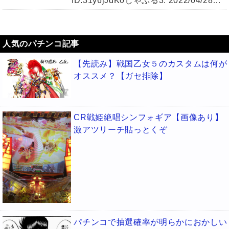
ID:31y6jJdK0しゃぶる3: 2022/04/28…
人気のパチンコ記事
【先読み】戦国乙女５のカスタムは何が
オススメ？【ガセ排除】
CR戦姫絶唱シンフォギア【画像あり】
激アツリーチ貼っとくぞ
パチンコで抽選確率が明らかにおかしい