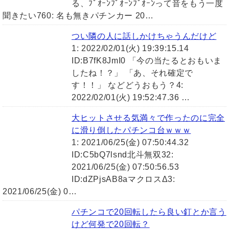
る、ﾌﾟｵｰﾝﾌﾟｵｰﾝﾌﾟｵｰﾝって音をもう一度
聞きたい760: 名も無きパチンカー 20…
つい隣の人に話しかけちゃうんだけど
1: 2022/02/01(火) 19:39:15.14
ID:B7fK8JmI0 「今の当たるとおもいま
したね！？」 「あ、それ確定で
す！！」 などどうおもう？4:
2022/02/01(火) 19:52:47.36 …
大ヒットさせる気満々で作ったのに完全
に滑り倒したパチンコ台ｗｗｗ
1: 2021/06/25(金) 07:50:44.32
ID:C5bQ7lsnd北斗無双32:
2021/06/25(金) 07:50:56.53
ID:dZPjsAB8aマクロスΔ3:
2021/06/25(金) 0…
パチンコで20回転したら良い釘とか言う
けど何発で20回転？