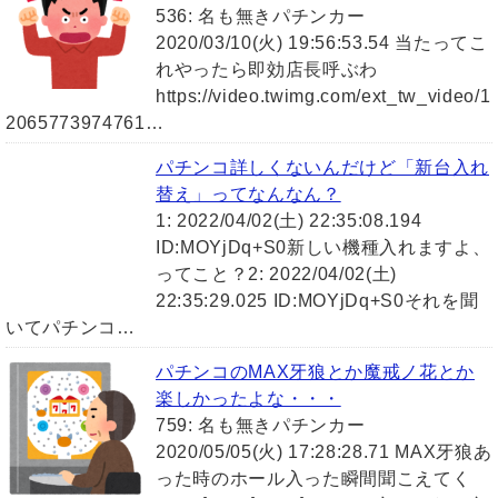
536: 名も無きパチンカー
2020/03/10(火) 19:56:53.54 当たってこ
れやったら即効店長呼ぶわ
https://video.twimg.com/ext_tw_video/1
2065773974761…
パチンコ詳しくないんだけど「新台入れ
替え」ってなんなん？
1: 2022/04/02(土) 22:35:08.194
ID:MOYjDq+S0新しい機種入れますよ、
ってこと？2: 2022/04/02(土)
22:35:29.025 ID:MOYjDq+S0それを聞
いてパチンコ…
パチンコのMAX牙狼とか魔戒ノ花とか
楽しかったよな・・・
759: 名も無きパチンカー
2020/05/05(火) 17:28:28.71 MAX牙狼あ
った時のホール入った瞬間聞こえてく