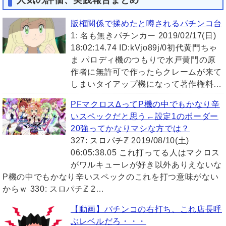
版権関係で揉めたと噂されるパチンコ台
1: 名も無きパチンカー 2019/02/17(日)
18:02:14.74 ID:kVjo89j/0初代黄門ちゃ
ま パロディ機のつもりで水戸黄門の原
作者に無許可で作ったらクレームが来て
しまいタイアップ機になって著作権料…
PFマクロスΔってP機の中でもかなり辛
いスペックだと思う←設定1のボーダー
20強ってかなりマシな方では？
327: スロパチℤ 2019/08/10(土)
06:05:38.05 これ打ってる人はマクロス
がワルキューレが好き以外ありえないな
P機の中でもかなり辛いスペックのこれを打つ意味がない
からｗ 330: スロパチℤ 2…
【動画】パチンコの右打ち、これ店長呼
ぶレベルだろ・・・