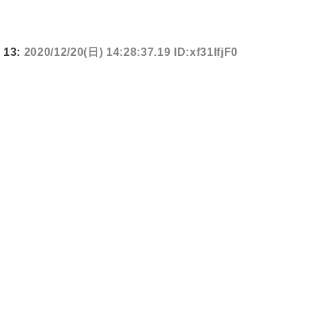
13:
2020/12/20(日) 14:28:37.19 ID:xf31IfjF0