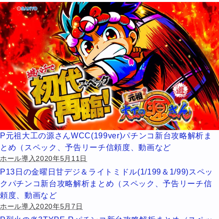
P元祖大工の源さんWCC(199ver)パチンコ新台攻略解析ま
とめ（スペック、予告リーチ信頼度、動画など
ホール導入2020年5月11日
P13日の金曜日甘デジ＆ライトミドル(1/199＆1/99)スペッ
クパチンコ新台攻略解析まとめ（スペック、予告リーチ信
頼度、動画など
ホール導入2020年5月7日