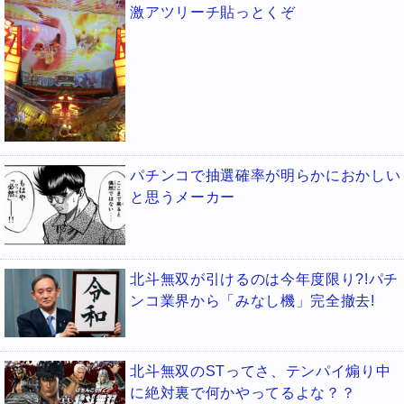
激アツリーチ貼っとくぞ
パチンコで抽選確率が明らかにおかしい
と思うメーカー
北斗無双が引けるのは今年度限り?!パチ
ンコ業界から「みなし機」完全撤去!
北斗無双のSTってさ、テンパイ煽り中
に絶対裏で何かやってるよな？？