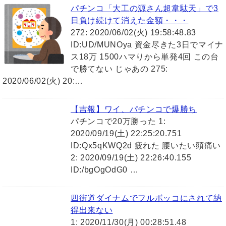
パチンコ「大工の源さん超韋駄天」で3
日負け続けて消えた金額・・・
272: 2020/06/02(火) 19:58:48.83
ID:UD/MUNOya 資金尽きた3日でマイナ
ス18万 1500ハマりから単発4回 この台
で勝てない じゃあの 275:
2020/06/02(火) 20:…
【吉報】ワイ、パチンコで爆勝ち
パチンコで20万勝った 1:
2020/09/19(土) 22:25:20.751
ID:Qx5qKWQ2d 疲れた 腰いたい頭痛い
2: 2020/09/19(土) 22:26:40.155
ID:/bgOgOdG0 …
四街道ダイナムでフルボッコにされて納
得出来ない
1: 2020/11/30(月) 00:28:51.48