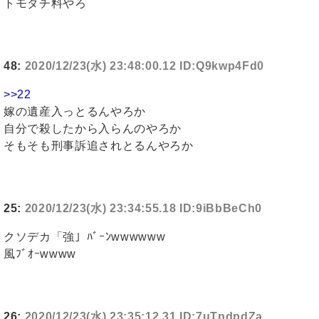
トモダチ料やろ
48:
2020/12/23(水) 23:48:00.12 ID:Q9kwp4Fd0
>>22
嫁の遺産入っとるんやろか
自分で殺したから入らんのやろか
そもそも刑事訴追されとるんやろか
25:
2020/12/23(水) 23:34:55.18 ID:9iBbBeCh0
クソデカ「強」ﾊﾞｰﾝwwwwww
風ﾌﾞｵｰwwww
26:
2020/12/23(水) 23:35:12.31 ID:7uTpdpdZa