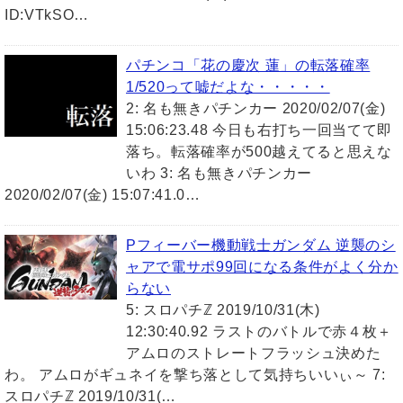
ID:VTkSO…
パチンコ「花の慶次 蓮」の転落確率
1/520って嘘だよな・・・・・
2: 名も無きパチンカー 2020/02/07(金)
15:06:23.48 今日も右打ち一回当てて即
落ち。転落確率が500越えてると思えな
いわ 3: 名も無きパチンカー
2020/02/07(金) 15:07:41.0…
Pフィーバー機動戦士ガンダム 逆襲のシ
ャアで電サポ99回になる条件がよく分か
らない
5: スロパチℤ 2019/10/31(木)
12:30:40.92 ラストのバトルで赤４枚＋
アムロのストレートフラッシュ決めた
わ。 アムロがギュネイを撃ち落として気持ちいいぃ～ 7:
スロパチℤ 2019/10/31(…