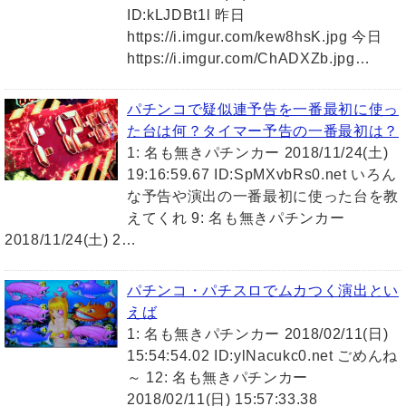
ID:kLJDBt1l 昨日
https://i.imgur.com/kew8hsK.jpg 今日
https://i.imgur.com/ChADXZb.jpg…
パチンコで疑似連予告を一番最初に使っ
た台は何？タイマー予告の一番最初は？
1: 名も無きパチンカー 2018/11/24(土)
19:16:59.67 ID:SpMXvbRs0.net いろん
な予告や演出の一番最初に使った台を教
えてくれ 9: 名も無きパチンカー
2018/11/24(土) 2…
パチンコ・パチスロでムカつく演出とい
えば
1: 名も無きパチンカー 2018/02/11(日)
15:54:54.02 ID:ylNacukc0.net ごめんね
～ 12: 名も無きパチンカー
2018/02/11(日) 15:57:33.38