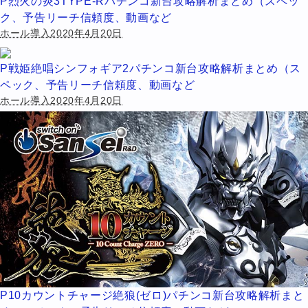
P烈火の炎3TYPE-Rパチンコ新台攻略解析まとめ（スペッ
ク、予告リーチ信頼度、動画など
ホール導入2020年4月20日
P戦姫絶唱シンフォギア2パチンコ新台攻略解析まとめ（ス
ペック、予告リーチ信頼度、動画など
ホール導入2020年4月20日
P10カウントチャージ絶狼(ゼロ)パチンコ新台攻略解析まと