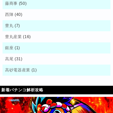
藤商事
(50)
西陣
(40)
豊丸
(7)
豊丸産業
(16)
銀座
(1)
高尾
(31)
高砂電器産業
(1)
新着パチンコ解析攻略