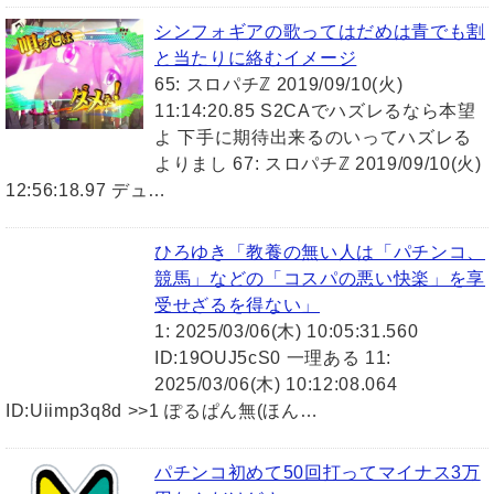
シンフォギアの歌ってはだめは青でも割
と当たりに絡むイメージ
65: スロパチℤ 2019/09/10(火)
11:14:20.85 S2CAでハズレるなら本望
よ 下手に期待出来るのいってハズレる
よりまし 67: スロパチℤ 2019/09/10(火)
12:56:18.97 デュ…
ひろゆき「教養の無い人は「パチンコ、
競馬」などの「コスパの悪い快楽」を享
受せざるを得ない」
1: 2025/03/06(木) 10:05:31.560
ID:19OUJ5cS0 一理ある 11:
2025/03/06(木) 10:12:08.064
ID:Uiimp3q8d >>1 ぽるぱん無(ほん…
パチンコ初めて50回打ってマイナス3万