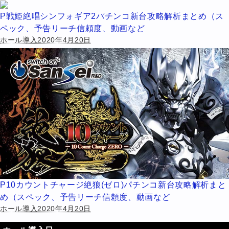
P戦姫絶唱シンフォギア2パチンコ新台攻略解析まとめ（ス
ペック、予告リーチ信頼度、動画など
ホール導入2020年4月20日
P10カウントチャージ絶狼(ゼロ)パチンコ新台攻略解析まと
め（スペック、予告リーチ信頼度、動画など
ホール導入2020年4月20日