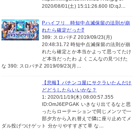
2020/08/01(土) 15:11:26.600 ID:qJ…
Pハイフリ 時短中点滅保留の法則が崩
れたら確定だった⁉
389: スロパチℤ 2019/09/23(月)
20:48:31.72 時短中点滅保留の法則が崩
れたら確定とか本当かよって思ってたけ
ど本当だったわ よくこんなの見つけた
な 390: スロパチℤ 2019/09/23(月…
【悲報】パチンコ屋にサクラいたんだけ
どどうしたらいいかな？
1: 2020/11/19(木) 08:00:57.355
ID:OmJ6EPGAK いきなり出てるなと思
ったらローテーションで同じメンツで一
部夕方から入れ替えで隣に座り止めてメ
ダル投げつけゲット 分かりやすすぎて草 な…