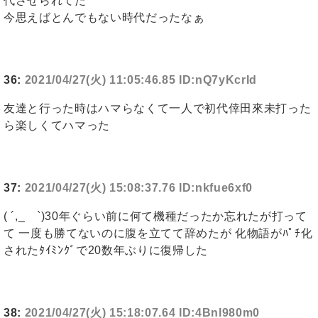
代させられてた
今思えばとんでもない時代だったなぁ
36:
2021/04/27(火) 11:05:46.85 ID:nQ7yKcrId
友達と行った時はハマらなくて一人で初代倖田來未打った
ら楽しくてハマった
37:
2021/04/27(火) 15:08:37.76 ID:nkfue6xf0
( ´,_ゝ`)30年ぐらい前に何て機種だったか忘れたが打って
て 一度も勝てないのに腹を立てて辞めたが 化物語がﾊﾟﾁ化
されたﾀｲﾐﾝｸﾞで20数年ぶりに復帰した
38:
2021/04/27(火) 15:18:07.64 ID:4Bnl980m0