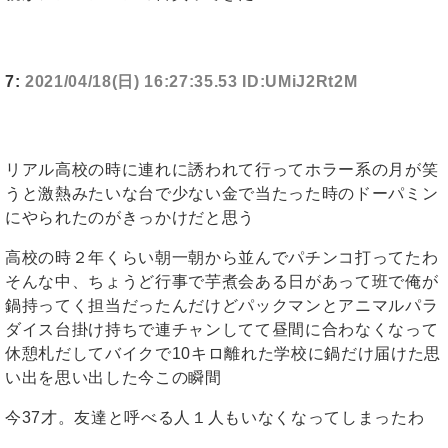
7:
2021/04/18(日) 16:27:35.53 ID:UMiJ2Rt2M
リアル高校の時に連れに誘われて行ってホラー系の月が笑
うと激熱みたいな台で少ない金で当たった時のドーパミン
にやられたのがきっかけだと思う
高校の時２年くらい朝一朝から並んでパチンコ打ってたわ
そんな中、ちょうど行事で芋煮会ある日があって班で俺が
鍋持ってく担当だったんだけどパックマンとアニマルパラ
ダイス台掛け持ちで連チャンしてて昼間に合わなくなって
休憩札だしてバイクで10キロ離れた学校に鍋だけ届けた思
い出を思い出した今この瞬間
今37才。友達と呼べる人１人もいなくなってしまったわ