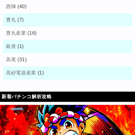
西陣
(40)
豊丸
(7)
豊丸産業
(16)
銀座
(1)
高尾
(31)
高砂電器産業
(1)
新着パチンコ解析攻略