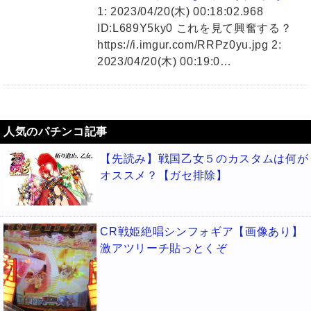
1: 2023/04/20(木) 00:18:02.968
ID:L689Y5ky0 これを見て興奮する？
https://i.imgur.com/RRPz0yu.jpg 2:
2023/04/20(木) 00:19:0…
人気のパチンコ記事
【先読み】戦国乙女５のカスタムは何が
オススメ？【ガセ排除】
CR戦姫絶唱シンフォギア【画像あり】
激アツリーチ貼っとくぞ