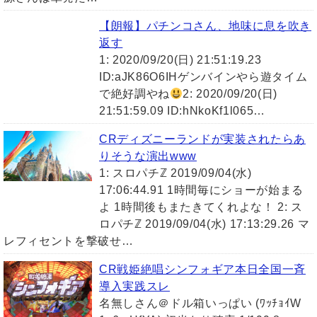
【朗報】パチンコさん、地味に息を吹き
返す
1: 2020/09/20(日) 21:51:19.23
ID:aJK86O6IHゲンバインやら遊タイム
で絶好調やね
2: 2020/09/20(日)
21:51:59.09 ID:hNkoKf1l065…
CRディズニーランドが実装されたらあ
りそうな演出www
1: スロパチℤ 2019/09/04(水)
17:06:44.91 1時間毎にショーが始まる
よ 1時間後もまたきてくれよな！ 2: ス
ロパチℤ 2019/09/04(水) 17:13:29.26 マ
レフィセントを撃破せ…
CR戦姫絶唱シンフォギア本日全国一斉
導入実践スレ
名無しさん＠ドル箱いっぱい (ﾜｯﾁｮｲW