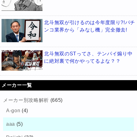
北斗無双が引けるのは今年度限り?!パチ
ンコ業界から「みなし機」完全撤去!
北斗無双のSTってさ、テンパイ煽り中
に絶対裏で何かやってるよな？？
メーカー一覧
メーカー別攻略解析
(665)
A-gon
(4)
aaa
(5)