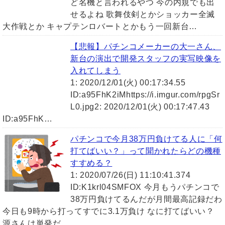
ど名機と言われるやつ 今の内規でも出
せるよね 歌舞伎剣とかショッカー全滅
大作戦とか キャプテンロバートとかもう一回新台…
【悲報】パチンコメーカーの大一さん、
新台の演出で開発スタッフの実写映像を
入れてしまう
1: 2020/12/01(火) 00:17:34.55
ID:a95FhK2iMhttps://i.imgur.com/rpgSr
L0.jpg2: 2020/12/01(火) 00:17:47.43
ID:a95FhK…
パチンコで今月38万円負けてる人に「何
打てばいい？」って聞かれたらどの機種
すすめる？
1: 2020/07/26(日) 11:10:41.374
ID:K1krl04SMFOX 今月もうパチンコで
38万円負けてるんだが月間最高記録だわ
今日も9時から打ってすでに3.1万負け なに打てばいい？
源さんは単発だ…