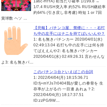
1a6c-HfYA) 初当たり確率 1/199.8 →
1/7.4 RUSH突入率 約52% RUSH継続率
約64% (引き戻し非考慮) 時短 1 or 7回
賞球数 ヘソ …
【悲報】パチンコ屋、禁煙に・・・右打
ち中の左手にはナニを持てばいいんや？
1: 名も無きパチンカー 2020/04/01(水)
02:49:13.04 右打ち中の左手には何を持
てばええんや2: 名も無きパチンカー
2020/04/01(水) 02:49:26.31 言わせんな
よ3: 名も無きパ…
このパチンコ台といえばこの台詞
1: 2022/04/04(月) 18:15:36.71
ID:fj+mYJs7r0404我が愛しの拳骨を 生
存率が上がるの 一目連 あれぁ？2:
2022/04/04(月) 18:17:37.51
ID:zzPG/9W…