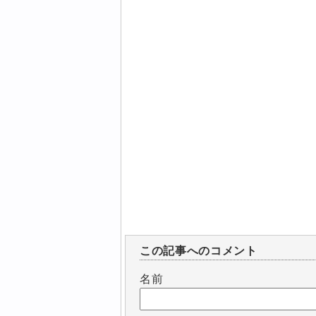
この記事へのコメント
名前