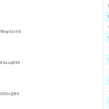
:RMsgiUuVd
:zN3sxqB90
:diOlScQB0