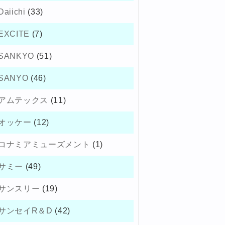
Daiichi
(33)
EXCITE
(7)
SANKYO
(51)
SANYO
(46)
アムテックス
(11)
オッケー
(12)
コナミアミューズメント
(1)
サミー
(49)
サンスリー
(19)
サンセイR＆D
(42)