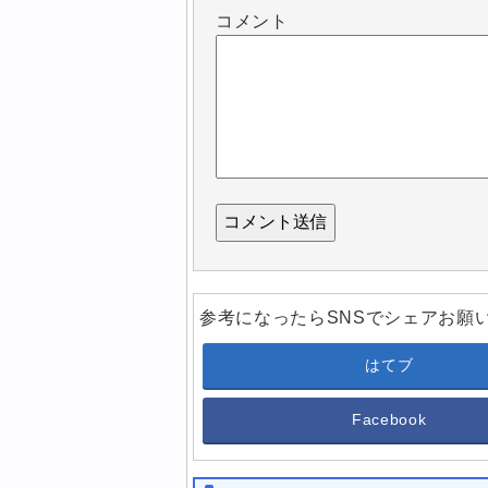
コメント
参考になったらSNSでシェアお願
はてブ
Facebook