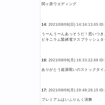
関ヶ原ウエディング
14:
2021/08/08(日) 14:34:13.05 
うーんうーんあっそうだ！思いつき
ビキニラム緊縛電マスプラッシュタ
16:
2021/08/09(月) 16:33:22.68 I
ありがとう超源呪いのストックタイ
17:
2021/08/09(月) 20:48:28.15 ID
プレミアムはいふりんく演舞