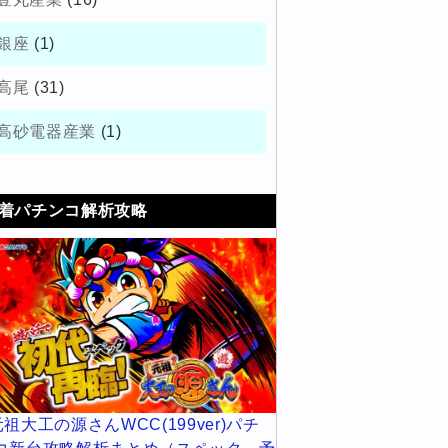
銀座
(1)
高尾
(31)
高砂電器産業
(1)
着パチンコ解析攻略
元祖大工の源さんWCC(199ver)パチ