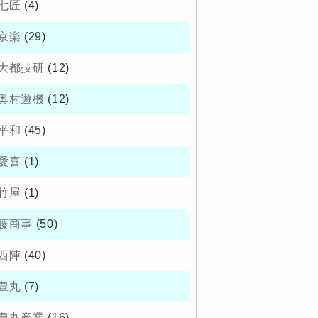
七匠
(4)
京楽
(29)
大都技研
(12)
奥村遊機
(12)
平和
(45)
愛喜
(1)
竹屋
(1)
藤商事
(50)
西陣
(40)
豊丸
(7)
豊丸産業
(16)