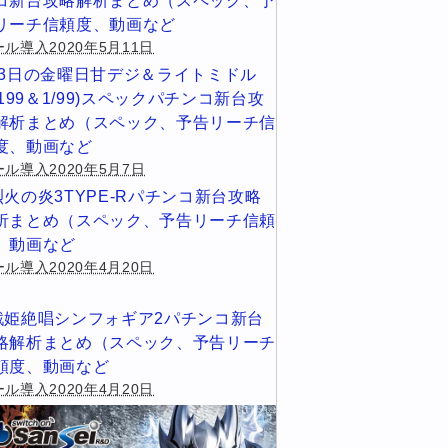
コ新台攻略解析まとめ（スペック、予
リーチ信頼度、動画など
ル導入2020年5月11日
13日の金曜日甘デジ＆ライトミドル
1/199＆1/99)スペックパチンコ新台攻
解析まとめ（スペック、予告リーチ信
度、動画など
ール導入2020年5月7日
烈火の炎3TYPE-Rパチンコ新台攻略
析まとめ（スペック、予告リーチ信頼
、動画など
ル導入2020年4月20日
戦姫絶唱シンフォギア2パチンコ新台
略解析まとめ（スペック、予告リーチ
頼度、動画など
ル導入2020年4月20日