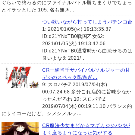
ぐらいで終わるのにファイナルバトル勝ちまくりでちょっ
とイラッとした 105: 名も無き…
つい歌いながら打ってしまうパチンコ台
1: 2021/01/05(火) 19:13:35.37
ID:d21YNxTB0戦国乙女62:
2021/01/05(火) 19:13:42.06
ID:d21YNxTB0通常時から曲流せるのは
良いよな3: 2021/…
CR一騎当千サバイバルソルジャーの甘
デジのスペック酷過ぎ…
9: スロパチℤ 2019/07/04(木)
00:07:24.68 多分これ店的に旨味少なか
ったんだろね 10: スロパチℤ
2019/07/04(木) 00:19:11.10 バランス的
にサイコーだけど、シメシメルッ…
CR魔法少女まどか☆マギカジジババが
よく座るようになった気がする