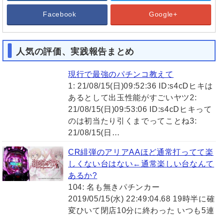
Facebook
Google+
人気の評価、実践報告まとめ
現行で最強のパチンコ教えて
1: 21/08/15(日)09:52:36 ID:s4cDヒキは
あるとして出玉性能がすごいヤツ2:
21/08/15(日)09:53:06 ID:s4cDヒキって
のは初当たり引くまでってことね3:
21/08/15(日…
CR緋弾のアリアAAほど通常打ってて楽
しくない台はない←通常楽しい台なんて
あるか?
104: 名も無きパチンカー
2019/05/15(水) 22:49:04.68 19時半に確
変ひいて閉店10分に終わった いつも5連