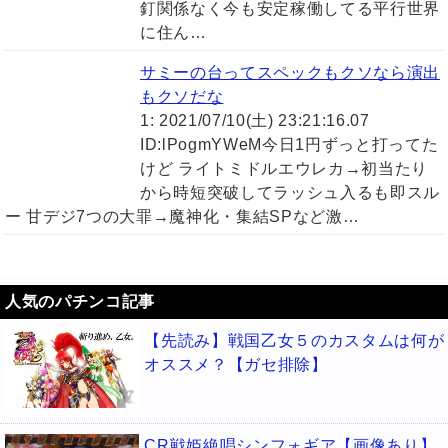
釘関係なく今も安定稼働してる平行世界
に住ん…
サミーの台ってスペックもクソなら演出
もクソだな
1: 2021/07/10(土) 23:21:16.07
ID:lPogmYWeM今日1円ずっと打ってた
けど ライトミドルエウレカ→初当たり
から時短突破してラッシュ入るも即スル
ー 甘デジ7つの大罪→魔神化・集結SPなど激…
人気のパチンコ記事
【先読み】戦国乙女５のカスタムは何が
オススメ？【ガセ排除】
CR戦姫絶唱シンフォギア【画像あり】