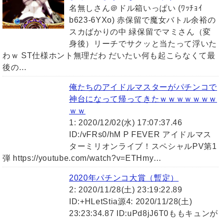
名無しさん＠ドル箱いっぱい (ﾜｯﾁｮｲ
b623-6YXo) 赤保留で魔女バトル余裕の
スカばかりの中 緑保留でマミさん（変
身後）リーチでサクッと当たって浮いた
わｗ ST仕様ホント無理だわ だいたい何も起こらなくて最
後の…
俺たちのアイドルマスターがパチンコで
神台になって帰ってきたｗｗｗｗｗｗｗ
ｗｗ
1: 2020/12/02(水) 17:07:37.46
ID:/vFRs0/hM P FEVER アイドルマス
ターミリオンライブ！スペシャルPV第1
弾 https://youtube.com/watch?v=ETHmy…
2020年パチンコ大賞（暫定）
2: 2020/11/28(土) 23:19:22.89
ID:+HLetStia源4: 2020/11/28(土)
23:23:34.87 ID:uPd8jJ6T0ももキュンが