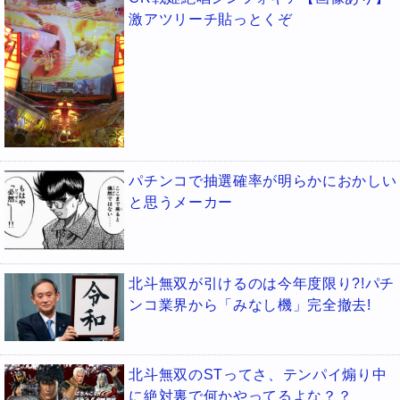
激アツリーチ貼っとくぞ
パチンコで抽選確率が明らかにおかしい
と思うメーカー
北斗無双が引けるのは今年度限り?!パチ
ンコ業界から「みなし機」完全撤去!
北斗無双のSTってさ、テンパイ煽り中
に絶対裏で何かやってるよな？？