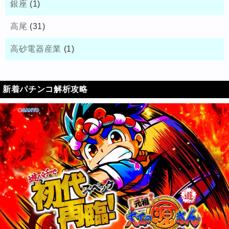
銀座
(1)
高尾
(31)
高砂電器産業
(1)
新着パチンコ解析攻略