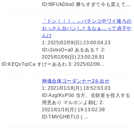
ID:f8FUkDbs0 勝ちすぎて今も震えて…
「ドン！！！」←パチンコ中ワイ後ろの
おっさん台パンしとるなぁ…って貞子や
んけ
1: 2025/02/09(日) 23:00:04.23
ID:i2xbsO+a0 あるある？ 2:
2025/02/09(日) 23:00:28.91
ID:KEQsTqlCa すげーあるわ 3: 2025/02/09…
神魂合体ゴーダンナー2を出せ
1: 2021/01/18(月) 18:52:03.03
ID:AzglKsP0d 当方、全財産を投入する
用意あり マルホンよ頼む 2:
2021/01/18(月) 19:13:02.38
ID:TMVGHBTL0 ( …