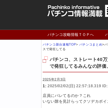
パチンコ攻略情報ＴＯＰへ
パチンコ新台速報TOP
>
パチンコまとめ
>
パ
スで発狂してる
パチンコ、ストレート40
で発狂してるみんなの評価
2025年2月3日
1:
2025/02/02(日) 22:57:18.319 I
店員にバレてるのか？これ
いない隙を見計らってクソデカボイ