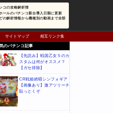
ンコの攻略解析情
ホールのパチンコ新台導入日順に更新
どの解析情報から機種別の動画まで全部
サイトマップ
相互リンク集
気のパチンコ記事
【先読み】戦国乙女５のカ
スタムは何がオススメ？
【ガセ排除】
CR戦姫絶唱シンフォギア
【画像あり】激アツリーチ
貼っとくぞ