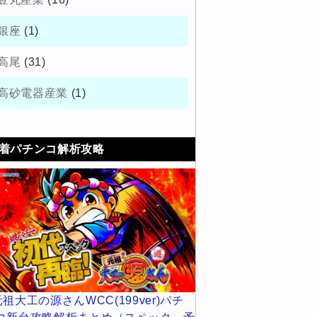
銀座
(1)
高尾
(31)
高砂電器産業
(1)
着パチンコ解析攻略
元祖大工の源さんWCC(199ver)パチ