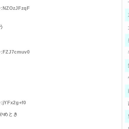
ID:NZOzJFzqF
う
ID:FZJ7cmuv0
D:jYFx2g+f0
やめとき