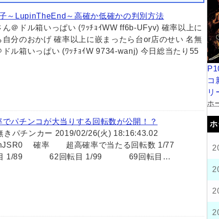
子～LupinTheEnd～高確か低確かの判別方法
＠ドル箱いっぱい (ﾜｯﾁｮｲWW ff6b-UFyv) 確率以上に
ら自分のおかげ 確率以上に嵌まったら台or店のせい 名無
ル箱いっぱい (ﾜｯﾁｮｲW 9734-wanj) 今日総当たり55
P
コ
リ
ホー
率でパチンコが大当りする回転数が公開！？
ホ
きパチンカー 2019/02/26(火) 18:16:43.02
33InJSR0 確率 超高確率で当たる回転数 1/77
2
目 1/89 62回転目 1/99 69回転目…
2
2
2