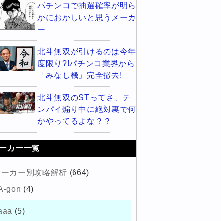
パチンコで抽選確率が明ら
かにおかしいと思うメーカ
ー
北斗無双が引けるのは今年
度限り?!パチンコ業界から
「みなし機」完全撤去!
北斗無双のSTってさ、テ
ンパイ煽り中に絶対裏で何
かやってるよな？？
ーカー一覧
メーカー別攻略解析
(664)
A-gon
(4)
aaa
(5)