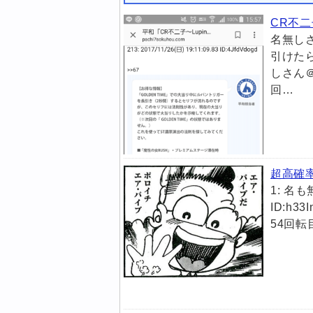
CR不二
名無しさん
引けた
しさん＠ド
回…
超高確
1: 名も無
ID:h
54回転