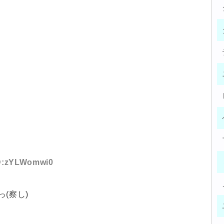
ID:zYLWomwi0
(察し)