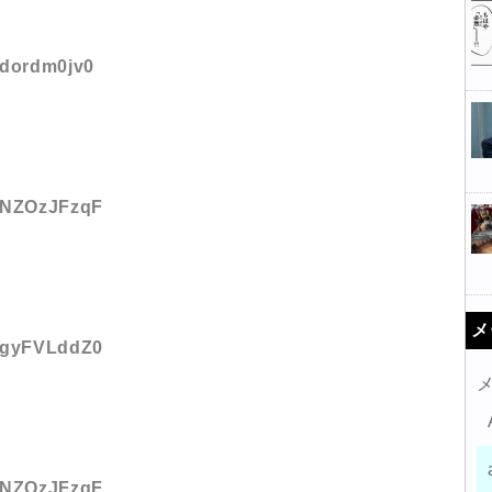
:dordm0jv0
D:NZOzJFzqF
メ
D:gyFVLddZ0
D:NZOzJFzqF