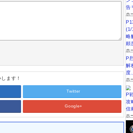
ン
告
ホー
P
(
略
頼
ホ
P
解
度
いします！
ホー
Twitter
P
攻
Google+
信
ホー
め