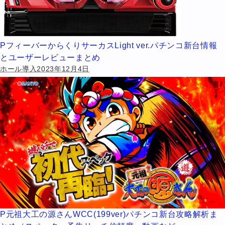
PフィーバーからくりサーカスLight ver.パチンコ新台情報
とユーザーレビューまとめ
ホール導入2023年12月4日
P元祖大工の源さんWCC(199ver)パチンコ新台攻略解析ま