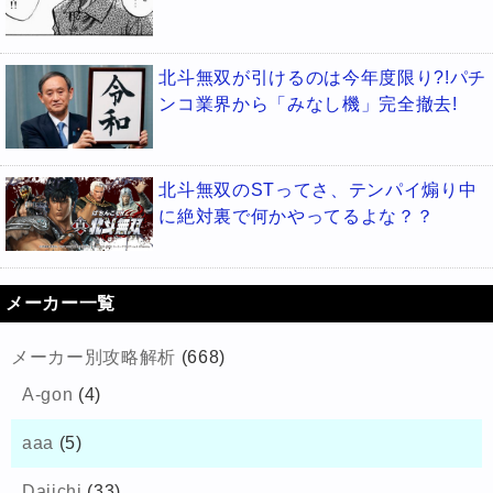
北斗無双が引けるのは今年度限り?!パチ
ンコ業界から「みなし機」完全撤去!
北斗無双のSTってさ、テンパイ煽り中
に絶対裏で何かやってるよな？？
メーカー一覧
メーカー別攻略解析
(668)
A-gon
(4)
aaa
(5)
Daiichi
(33)