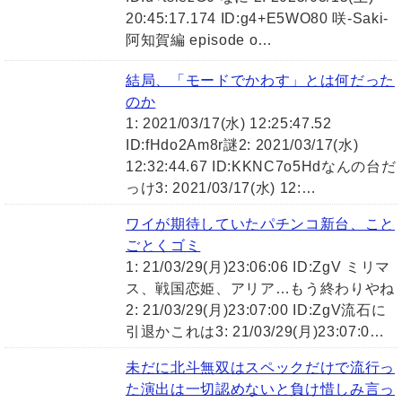
20:45:17.174 ID:g4+E5WO80 咲-Saki-
阿知賀編 episode o…
結局、「モードでかわす」とは何だった
のか
1: 2021/03/17(水) 12:25:47.52
ID:fHdo2Am8r謎2: 2021/03/17(水)
12:32:44.67 ID:KKNC7o5Hdなんの台だ
っけ3: 2021/03/17(水) 12:…
ワイが期待していたパチンコ新台、こと
ごとくゴミ
1: 21/03/29(月)23:06:06 ID:ZgV ミリマ
ス、戦国恋姫、アリア…もう終わりやね
2: 21/03/29(月)23:07:00 ID:ZgV流石に
引退かこれは3: 21/03/29(月)23:07:0…
未だに北斗無双はスペックだけで流行っ
た演出は一切認めないと負け惜しみ言っ