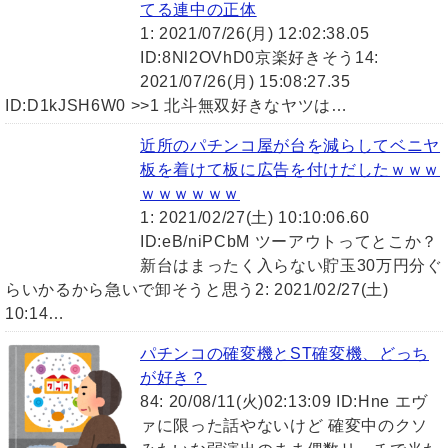
てる連中の正体
1: 2021/07/26(月) 12:02:38.05
ID:8Nl2OVhD0京楽好きそう14:
2021/07/26(月) 15:08:27.35
ID:D1kJSH6W0 >>1 北斗無双好きなヤツは…
近所のパチンコ屋が台を減らしてベニヤ
板を着けて板に広告を付けだしたｗｗｗ
ｗｗｗｗｗｗ
1: 2021/02/27(土) 10:10:06.60
ID:eB/niPCbM ツーアウトってとこか？
新台はまったく入らない貯玉30万円分ぐ
らいかるから急いで卸そうと思う2: 2021/02/27(土)
10:14…
パチンコの確変機とST確変機、どっち
が好き？
84: 20/08/11(火)02:13:09 ID:Hne エヴ
ァに限った話やないけど 確変中のクソ