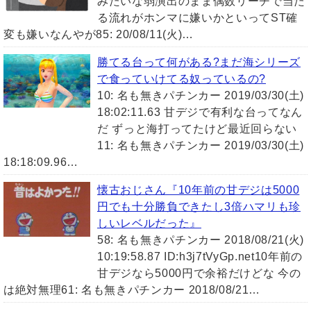
みたいな弱演出のまま偶数リーチで当た
る流れがホンマに嫌いかといってST確
変も嫌いなんやが85: 20/08/11(火)…
勝てる台って何がある?まだ海シリーズ
で食っていけてる奴っているの?
10: 名も無きパチンカー 2019/03/30(土)
18:02:11.63 甘デジで有利な台ってなん
だ ずっと海打ってたけど最近回らない
11: 名も無きパチンカー 2019/03/30(土)
18:18:09.96…
懐古おじさん『10年前の甘デジは5000
円でも十分勝負できたし3倍ハマリも珍
しいレベルだった』
58: 名も無きパチンカー 2018/08/21(火)
10:19:58.87 ID:h3j7tVyGp.net10年前の
甘デジなら5000円で余裕だけどな 今の
は絶対無理61: 名も無きパチンカー 2018/08/21…