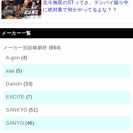
北斗無双のSTってさ、テンパイ煽り中
に絶対裏で何かやってるよな？？
メーカー一覧
メーカー別攻略解析
(664)
A-gon
(4)
aaa
(5)
Daiichi
(33)
EXCITE
(7)
SANKYO
(51)
SANYO
(46)