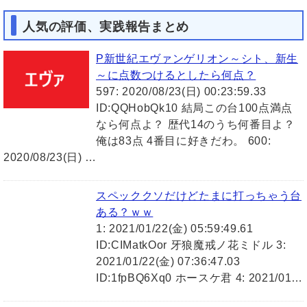
人気の評価、実践報告まとめ
P新世紀エヴァンゲリオン～シト、新生
～に点数つけるとしたら何点？
597: 2020/08/23(日) 00:23:59.33
ID:QQHobQk10 結局この台100点満点
なら何点よ？ 歴代14のうち何番目よ？
俺は83点 4番目に好きだわ。 600:
2020/08/23(日) …
スペッククソだけどたまに打っちゃう台
ある？ｗｗ
1: 2021/01/22(金) 05:59:49.61
ID:CIMatkOor 牙狼魔戒ノ花ミドル 3:
2021/01/22(金) 07:36:47.03
ID:1fpBQ6Xq0 ホースケ君 4: 2021/01…