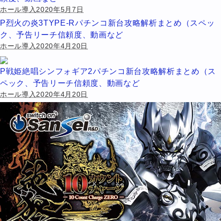
ホール導入2020年5月7日
P烈火の炎3TYPE-Rパチンコ新台攻略解析まとめ（スペッ
ク、予告リーチ信頼度、動画など
ホール導入2020年4月20日
P戦姫絶唱シンフォギア2パチンコ新台攻略解析まとめ（ス
ペック、予告リーチ信頼度、動画など
ホール導入2020年4月20日