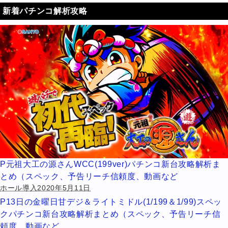
新着パチンコ解析攻略
P元祖大工の源さんWCC(199ver)パチンコ新台攻略解析ま
とめ（スペック、予告リーチ信頼度、動画など
ホール導入2020年5月11日
P13日の金曜日甘デジ＆ライトミドル(1/199＆1/99)スペッ
クパチンコ新台攻略解析まとめ（スペック、予告リーチ信
頼度、動画など