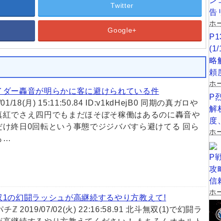
ン
Twitter
告
ホー
Google+
P
(
略
め
頼
ホ
イダー轟音が明らかに客に避けられている件
P
1/01/18(月) 15:11:50.84 ID:v1kdHejB0 同期の真ガロや
解
真紅でさえ四円でもまだほそぼそ稼働はあるのに轟音や
度
だけ終日0回転という事態でジジババすら避けてる 回ら
ホー
も…
P
攻
信
ホー
双1の幻闘ラッシュが高継続するやり方教えて!
パチℤ 2019/07/02(火) 22:16:58.91 北斗無双(1)で幻闘ラ