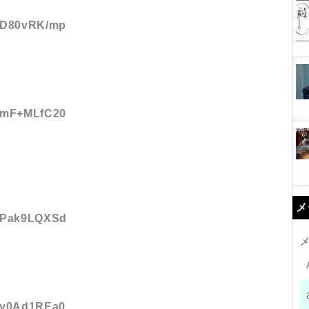
D:D80vRK/mp
D:mF+MLfC20
メ
D:Pak9LQXSd
D:y0Ad1REa0