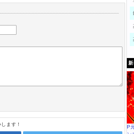
新
いします！
P