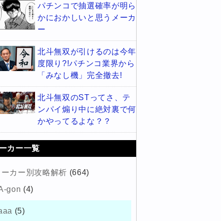
パチンコで抽選確率が明ら
かにおかしいと思うメーカ
ー
北斗無双が引けるのは今年
度限り?!パチンコ業界から
「みなし機」完全撤去!
北斗無双のSTってさ、テ
ンパイ煽り中に絶対裏で何
かやってるよな？？
ーカー一覧
メーカー別攻略解析
(664)
A-gon
(4)
aaa
(5)