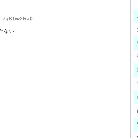
ID:7qKbw2Ra0
たない