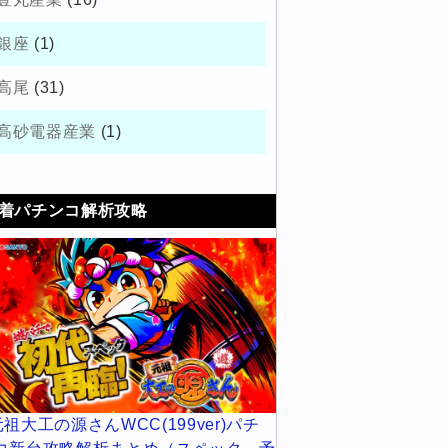
銀座
(1)
高尾
(31)
高砂電器産業
(1)
着パチンコ解析攻略
元祖大工の源さんWCC(199ver)パチ