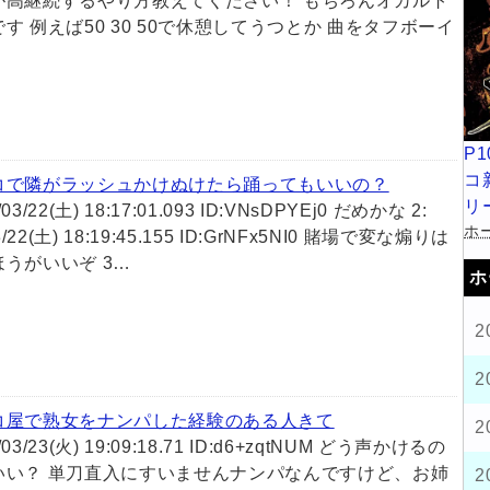
が高継続するやり方教えてください！ もちろんオカルト
す 例えば50 30 50で休憩してうつとか 曲をタフボーイ
P
コ
コで隣がラッシュかけぬけたら踊ってもいいの？
リ
5/03/22(土) 18:17:01.093 ID:VNsDPYEj0 だめかな 2:
ホー
3/22(土) 18:19:45.155 ID:GrNFx5NI0 賭場で変な煽りは
うがいいぞ 3…
ホ
2
2
コ屋で熟女をナンパした経験のある人きて
2
1/03/23(火) 19:09:18.71 ID:d6+zqtNUM どう声かけるの
いい？ 単刀直入にすいませんナンパなんですけど、お姉
2