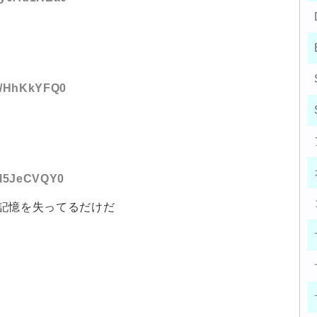
D:/HhKkYFQ0
D:l5JeCVQY0
記憶を失ってるだけだ