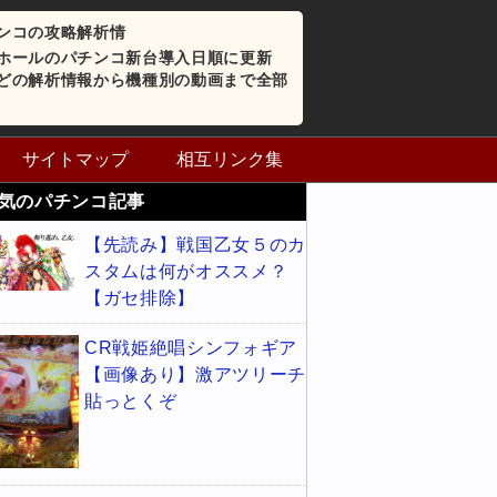
ンコの攻略解析情
ホールのパチンコ新台導入日順に更新
どの解析情報から機種別の動画まで全部
サイトマップ
相互リンク集
気のパチンコ記事
【先読み】戦国乙女５のカ
スタムは何がオススメ？
【ガセ排除】
CR戦姫絶唱シンフォギア
【画像あり】激アツリーチ
貼っとくぞ