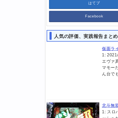
はてブ
Facebook
人気の評価、実践報告まと
仮面ラ
1: 202
エヴァ
マモー
ん台で
北斗無
1: スロ