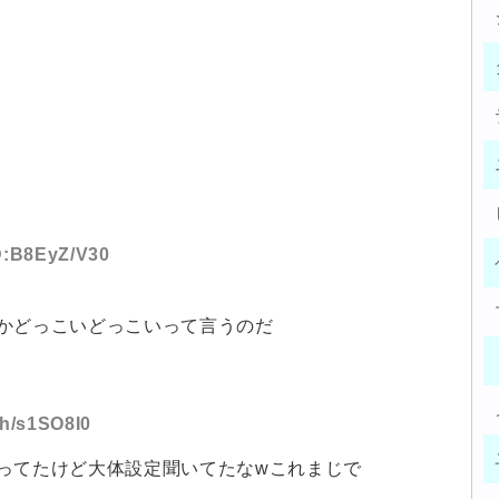
ID:B8EyZ/V30
かどっこいどっこいって言うのだ
:h/s1SO8I0
ってたけど大体設定聞いてたなwこれまじで