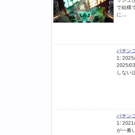
ッシュ
で結構で
に…
パチン
1: 202
2025/0
しないほ
パチン
1: 202
が一番