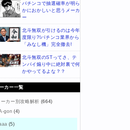
パチンコで抽選確率が明ら
かにおかしいと思うメーカ
ー
北斗無双が引けるのは今年
度限り?!パチンコ業界から
「みなし機」完全撤去!
北斗無双のSTってさ、テ
ンパイ煽り中に絶対裏で何
かやってるよな？？
ーカー一覧
メーカー別攻略解析
(664)
A-gon
(4)
aaa
(5)