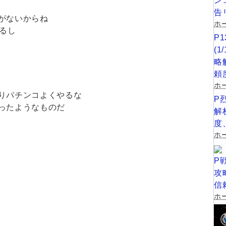
ン
告
がないからね
ホー
るし
P
(
略
頼
ホ
りパチンコよくやるな
P
ったようなものだ
解
度
ホー
P
攻
信
ホー