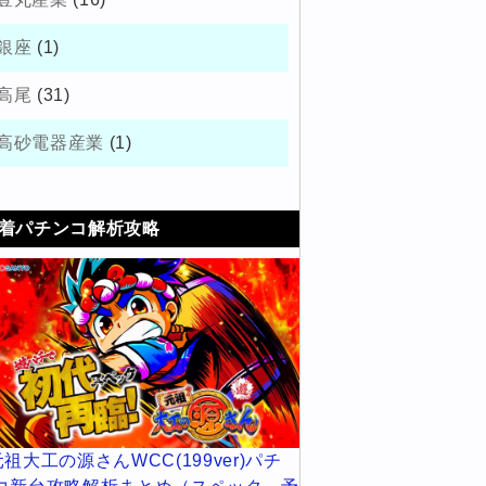
銀座
(1)
高尾
(31)
高砂電器産業
(1)
着パチンコ解析攻略
元祖大工の源さんWCC(199ver)パチ