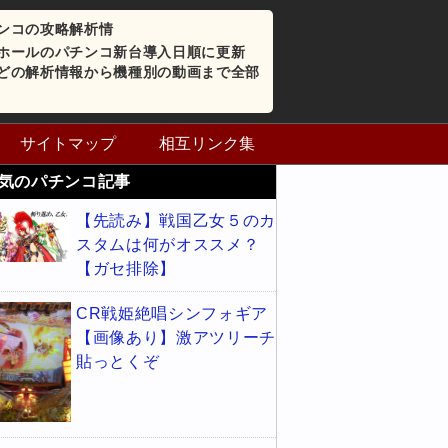
ンコの攻略解析情
ホールのパチンコ新台導入日順に更新
どの解析情報から機種別の動画まで全部
サイトマップ
相互リンク集
気のパチンコ記事
【先読み】戦国乙女５のカ
スタムは何がオススメ？
【ガセ排除】
CR戦姫絶唱シンフォギア
【画像あり】激アツリーチ
貼っとくぞ