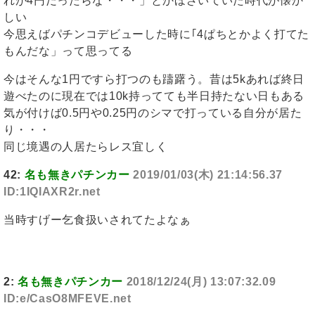
れが4円だったらな・・・」とかほざいていた時代が懐か
しい
今思えばパチンコデビューした時に｢4ぱちとかよく打てた
もんだな」って思ってる
今はそんな1円ですら打つのも躊躇う。昔は5kあれば終日
遊べたのに現在では10k持ってても半日持たない日もある
気が付けば0.5円や0.25円のシマで打っている自分が居た
り・・・
同じ境遇の人居たらレス宜しく
42:
名も無きパチンカー
2019/01/03(木) 21:14:56.37
ID:1IQIAXR2r.net
当時すげー乞食扱いされてたよなぁ
2:
名も無きパチンカー
2018/12/24(月) 13:07:32.09
ID:e/CasO8MFEVE.net