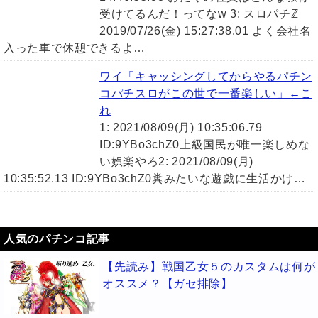
受けてるんだ！ってなw 3: スロパチℤ
2019/07/26(金) 15:27:38.01 よく会社名
入った車で休憩できるよ…
ワイ「キャッシングしてからやるパチン
コパチスロがこの世で一番楽しい」←こ
れ
1: 2021/08/09(月) 10:35:06.79
ID:9YBo3chZ0上級国民が唯一楽しめな
い娯楽やろ2: 2021/08/09(月)
10:35:52.13 ID:9YBo3chZ0糞みたいな遊戯に生活かけ…
人気のパチンコ記事
【先読み】戦国乙女５のカスタムは何が
オススメ？【ガセ排除】