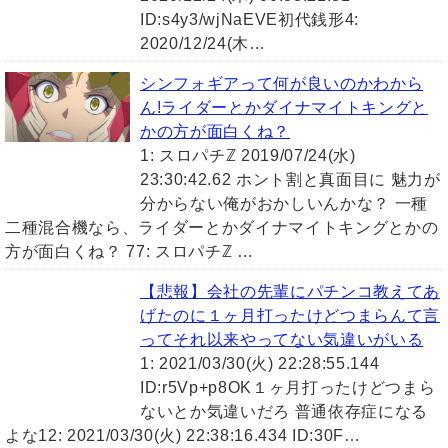
ID:s4y3/wjNaEVE初代銭形4:
2020/12/24(木…
シンフォギアって何が良いのかわから
ん!ライダーとかダイナマイトキングと
かの方が面白くね？
1: スロパチℤ 2019/07/24(水)
23:30:42.62 ホント割と真面目に 魅力が
分からない俺がおかしいんかな？ 一種
二種混合機なら、ライダーとかダイナマイトキングとかの
方が面白くね？ 77: スロパチℤ …
【悲報】会社の先輩にパチンコ教えてあ
げたのに１ヶ月打ったけどつまらんて言
ってそれ以来やってない気違いがいる
1: 2021/03/30(火) 22:28:55.144
ID:r5Vp+p8OK１ヶ月打ったけどつまら
ないとか気違いだろ 普通依存症になる
よな12: 2021/03/30(火) 22:38:16.434 ID:30F…