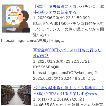
【確定】過去最高に面白いパチンコ、北
斗の拳ラオウに決定する
1: 2020/06/20(土) 22:31:50.399
ID:sd97eP/B01/500パチンコ時代から打
ってるパチンカーの俺が選ぶんだから間
違いない
https://i.imgur.com/sWU6y2H.jpg…
軍資金6000円でパチスロ打ちに行った
奴の末路
1: 2025/01/23(木) 23:22:33.721
ID:5S66EpQl0
https://i.imgur.com/DGPwknt.jpeg 2:
2025/01/23(木) 23:24:48.210 ID:g…
パチ屋の駐車場に停まってる営業車に片
っ端から電話かけるの楽しすぎwww
1: スロパチℤ 2019/07/26(金)
14:46:55.88 おたくの社員はどんな教育