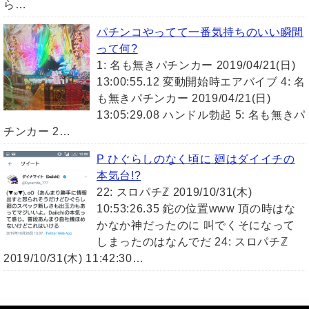
ら…
パチンコやってて一番気持ちのいい瞬間
って何?
1: 名も無きパチンカー 2019/04/21(日)
13:00:55.12 変動開始時エアバイブ 4: 名
も無きパチンカー 2019/04/21(日)
13:05:29.08 ハンドル勃起 5: 名も無きパ
チンカー 2…
P ひぐらしのなく頃に 廻はダイイチの
本気台!?
22: スロパチℤ 2019/10/31(木)
10:53:26.35 鉈の位置www 頂の時はな
かなか神だったのに 叫でくそになって
しまったのはなんでだ 24: スロパチℤ
2019/10/31(木) 11:42:30…