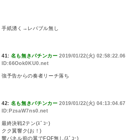
手紙湧く→レバブル無し
41:
名も無きパチンカー
2019/01/22(火) 02:58:22.06
ID:66Ook0KU0.net
強予告からの奏者リーチ落ち
42:
名も無きパチンカー
2019/01/22(火) 04:13:04.67
ID:PzsaW7ns0.net
最終決戦2テン(ｽﾞｺｰ)
クク翼響ク(お！)
響パネル前の翼でFOF無し(ｽﾞｺｰ)