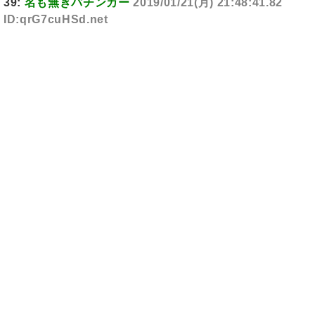
39:
名も無きパチンカー
2019/01/21(月) 21:48:41.82
ID:qrG7cuHSd.net