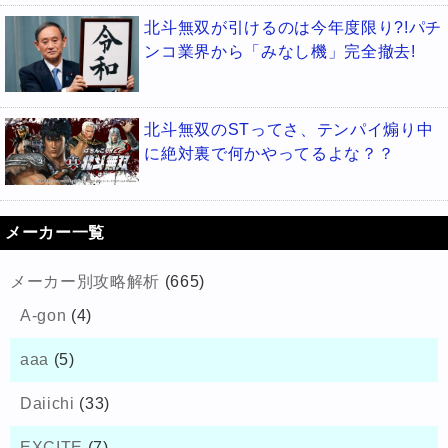
北斗無双が引けるのは今年度限り?!パチ
ンコ業界から「みなし機」完全撤去!
北斗無双のSTってさ、テンパイ煽り中
に絶対裏で何かやってるよな？？
メーカー一覧
メーカー別攻略解析
(665)
A-gon
(4)
aaa
(5)
Daiichi
(33)
EXCITE
(7)