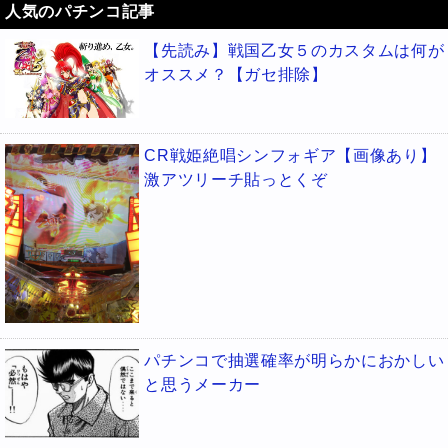
人気のパチンコ記事
【先読み】戦国乙女５のカスタムは何が
オススメ？【ガセ排除】
CR戦姫絶唱シンフォギア【画像あり】
激アツリーチ貼っとくぞ
パチンコで抽選確率が明らかにおかしい
と思うメーカー