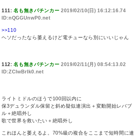
111:
名も無きパチンカー
2019/02/10(日) 16:12:16.74
ID:nQGGUnwP0.net
>>110
ヘソだったなら萎えるけど電チューなら別にいいじゃん
112:
名も無きパチンカー
2019/02/11(月) 08:54:13.02
ID:ZCIwBrIk0.net
ライトミドルのほうで100回以内に
保3デュランダル保留と斜め疑似連演出＋変動開始レバブ
ル＋絶唱外し
歌で世界を救いたい＋絶唱外し
これほんと萎えるよ。70%級の複合をここまで短時間に連