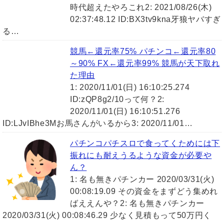
時代超えたやろこれ2: 2021/08/26(木)
02:37:48.12 ID:BX3tv9kna牙狼ヤバすぎ
る…
競馬←還元率75% パチンコ←還元率80
～90% FX←還元率99% 競馬が天下取れ
た理由
1: 2020/11/01(日) 16:10:25.274
ID:zQP8g2/10って何？2:
2020/11/01(日) 16:10:51.276
ID:LJvIBhe3Mお馬さんがいるから3: 2020/11/01…
パチンコパチスロで食ってくためには下
振れにも耐えうるような資金が必要や
ん？
1: 名も無きパチンカー 2020/03/31(火)
00:08:19.09 その資金をまずどう集めれ
ばええんや？2: 名も無きパチンカー
2020/03/31(火) 00:08:46.29 少なく見積もって50万円く