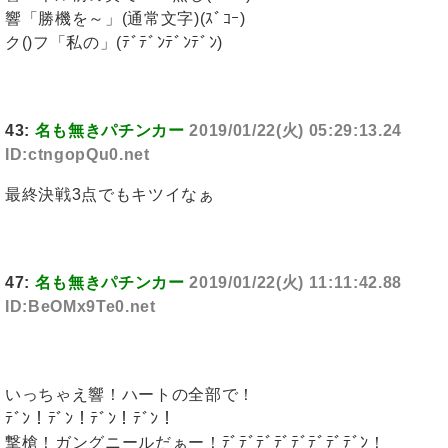
響「勝機を～」(通常文字)(ｽﾞｺｰ)
ク()フ「私の」(ﾃﾞﾃﾞﾝﾃﾞﾝﾃﾞﾝ)
43:
名も無きパチンカー
2019/01/22(火) 05:29:13.24
ID:ctngopQu0.net
最終決戦3点でもキツイなぁ
47:
名も無きパチンカー
2019/01/22(火) 11:11:42.88
ID:BeOMx9Te0.net
いっちゃえ響！ハートの全部で！
ﾃﾞﾝ！ﾃﾞﾝ！ﾃﾞﾝ！ﾃﾞﾝ！
撃槍！ガングニールだぁー！ﾃﾞﾃﾞﾃﾞﾃﾞﾃﾞﾃﾞﾃﾞﾃﾞﾝ！