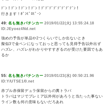
ﾃﾞﾝ！ﾃﾞﾝ！ﾃﾞﾝ！ﾃﾞﾝ！ﾃﾞﾃﾞﾃﾞﾃﾞﾃﾞﾃﾞﾃﾞﾃﾞﾝ！
行きます！ﾎﾟﾝﾋﾟﾛﾋﾟｰﾝ
49:
名も無きパチンカー
2019/01/22(火) 13:55:24.18
ID:JEyoez4Nd.net
強めの予告が単品や2つくらいでしか出ないとき
擬似3で金ペンになっておっと思っても見得予告以外出ず
ハズレ、ハズレがわかりやすすぎるのが受けた要因でもあ
るか
55:
名も無きパチンカー
2019/01/23(水) 00:50:21.96
ID:Y/UTSE1/0.net
赤ブル赤保留デュラ保留からの糞トラバ
トラバはマジでプレミア以外何があろうと当たった事ない
ライン数も何の意味もないだろあれ