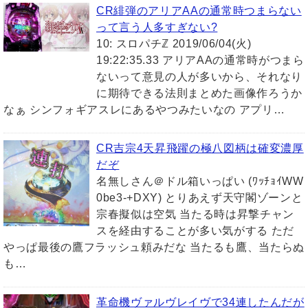
CR緋弾のアリアAAの通常時つまらない
って言う人多すぎない?
10: スロパチℤ 2019/06/04(火)
19:22:35.33 アリアAAの通常時がつまら
ないって意見の人が多いから、それなり
に期待できる法則まとめた画像作ろうか
なぁ シンフォギアスレにあるやつみたいなの アプリ…
CR吉宗4天昇飛躍の極八図柄は確変濃厚
だぞ
名無しさん＠ドル箱いっぱい (ﾜｯﾁｮｲWW
0be3-+DXY) とりあえず天守閣ゾーンと
宗春擬似は空気 当たる時は昇撃チャン
スを経由することが多い気がする ただ
やっぱ最後の鷹フラッシュ頼みだな 当たるも鷹、当たらぬ
も…
革命機ヴァルヴレイヴで34連したんだが