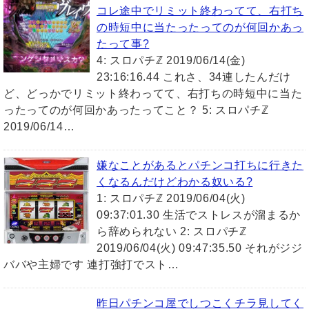
コレ途中でリミット終わってて、右打ち
の時短中に当たったってのが何回かあっ
たって事?
4: スロパチℤ 2019/06/14(金)
23:16:16.44 これさ、34連したんだけ
ど、どっかでリミット終わってて、右打ちの時短中に当た
ったってのが何回かあったってこと？ 5: スロパチℤ
2019/06/14…
嫌なことがあるとパチンコ打ちに行きた
くなるんだけどわかる奴いる?
1: スロパチℤ 2019/06/04(火)
09:37:01.30 生活でストレスが溜まるか
ら辞められない 2: スロパチℤ
2019/06/04(火) 09:47:35.50 それがジジ
ババや主婦です 連打強打でスト…
昨日パチンコ屋でしつこくチラ見してく