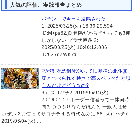
人気の評価、実践報告まとめ
パチンコで今日も遠隔された
1: 2025/03/25(火) 16:39:29.594
ID:M+ps62/j0 遠隔だから当たっても3連
しかしない プラザ博多 2:
2025/03/25(火) 16:40:12.886
ID:6Z7qZWKka …
P牙狼 冴島鋼牙XXって旧基準の北斗無
双と比べられる時点で高スペックだと思
うんだけどどうなの?
85: スロパチℤ 2019/06/04(火)
20:19:05.57 ボーダー信者って一体何時
間打つつもりなんだほんと 一般人はせ
いぜい２万使ってサヨナラする時代なのに 88: スロパチℤ
2019/06/04(火) …