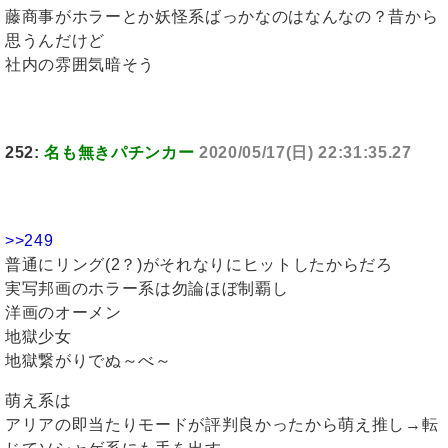
藤商事がホラーとか妖怪系ばっかなのはなんなの？昔から
思うんだけど
社内の雰囲気暗そう
252:
名も無きパチンカー
2020/05/17(日) 22:31:35.27
>>249
普通にリング(2？)がそれなりにヒットしたからだろ
実写邦画のホラー系は勿論ほぼ制覇し
洋画のオーメン
地獄少女
地獄繋がりでぬ～べ～
萌え系は
アリアの即当たりモードが評判良かったから萌え推し→転