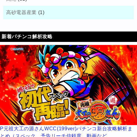
高砂電器産業
(1)
新着パチンコ解析攻略
P元祖大工の源さんWCC(199ver)パチンコ新台攻略解析ま
とめ（スペック、予告リーチ信頼度、動画など