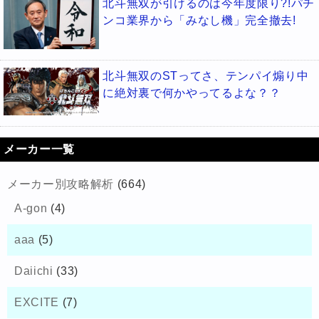
北斗無双が引けるのは今年度限り?!パチ
ンコ業界から「みなし機」完全撤去!
北斗無双のSTってさ、テンパイ煽り中
に絶対裏で何かやってるよな？？
メーカー一覧
メーカー別攻略解析
(664)
A-gon
(4)
aaa
(5)
Daiichi
(33)
EXCITE
(7)