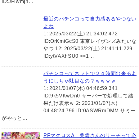
ID:JFlwmjn…
最近のパチンコって自力感あるやつない
よね
1: 2025/03/22(土) 21:34:02.472
ID:OrKmiGcS0 東京レイヴンズみたいな
やつ 12: 2025/03/22(土) 21:41:11.229
ID:ytVAXhSU0 >>1…
パチンコってネットで２４時間出来るよ
うにしちゃ駄目なの？ｗｗｗｗ
1: 2021/01/07(木) 04:46:59.341
ID:9k5VKwDn0 サーバーで処理して結
果だけ表示ｗ 2: 2021/01/07(木)
04:48:24.796 ID:0ASWRmDMM サミー
がやっと…
PFマクロスΔ 美雲さんのリーチって必