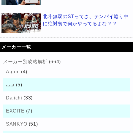
北斗無双のSTってさ、テンパイ煽り中
に絶対裏で何かやってるよな？？
メーカー一覧
メーカー別攻略解析
(664)
A-gon
(4)
aaa
(5)
Daiichi
(33)
EXCITE
(7)
SANKYO
(51)