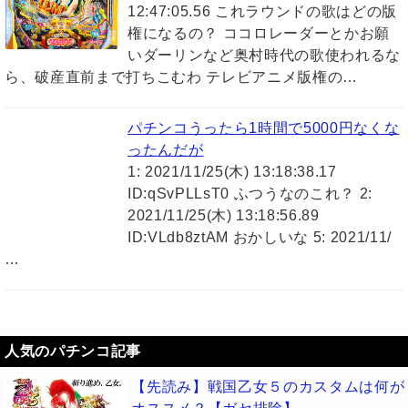
12:47:05.56 これラウンドの歌はどの版
権になるの？ ココロレーダーとかお願
いダーリンなど奥村時代の歌使われるな
ら、破産直前まで打ちこむわ テレビアニメ版権の…
パチンコうったら1時間で5000円なくな
ったんだが
1: 2021/11/25(木) 13:18:38.17
ID:qSvPLLsT0 ふつうなのこれ？ 2:
2021/11/25(木) 13:18:56.89
ID:VLdb8ztAM おかしいな 5: 2021/11/
…
人気のパチンコ記事
【先読み】戦国乙女５のカスタムは何が