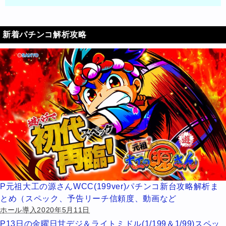
新着パチンコ解析攻略
P元祖大工の源さんWCC(199ver)パチンコ新台攻略解析ま
とめ（スペック、予告リーチ信頼度、動画など
ホール導入2020年5月11日
P13日の金曜日甘デジ＆ライトミドル(1/199＆1/99)スペッ