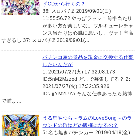
ずODから行くの？
36: スロパチℤ 2019/09/01(日)
11:55:56.72 やっぱラッシュ前半当たり
が多い方が楽しいな。ワルキューレチャ
ンス当たりは心臓に悪いし、ヴァ！率高
すぎるし 37: スロパチℤ 2019/09/01(…
パチンコ屋の景品を現金に交換する仕事
したいんだが
1: 2021/07/27(火) 17:32:08.173
ID:5nM2Mzzod どこで募集してる？ 2:
2021/07/27(火) 17:32:35.926
ID:JjjYM2UYa そんな仕事あったら賭博
で捕ま…
うる星やつら～ラムのLoveSong～のラ
ウンドの歌はどの版権になるの？
5: 名も無きパチンカー 2019/04/19(金)