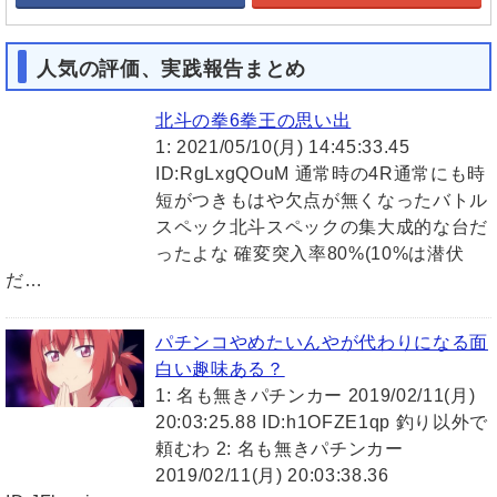
人気の評価、実践報告まとめ
北斗の拳6拳王の思い出
1: 2021/05/10(月) 14:45:33.45
ID:RgLxgQOuM 通常時の4R通常にも時
短がつきもはや欠点が無くなったバトル
スペック北斗スペックの集大成的な台だ
ったよな 確変突入率80%(10%は潜伏
だ…
パチンコやめたいんやが代わりになる面
白い趣味ある？
1: 名も無きパチンカー 2019/02/11(月)
20:03:25.88 ID:h1OFZE1qp 釣り以外で
頼むわ 2: 名も無きパチンカー
2019/02/11(月) 20:03:38.36