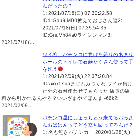
んだったの？
1: 2021/07/18(日) 07:30:22.58
ID:HSbu9IMB0教えておじさん達2:
2021/07/18(日) 07:35:54.35
ID:GnuVh84a0ライジンマン3:
2021/07/18(…
ワイ将、パチンコに負けた怒りのあまり
ホールのトイレで石鹸たくさん使って手
を洗う
1: 2021/02/09(火) 22:37:20.84
ID:/xo7fIsuaまじムカつくわ ワイが負け
た分の石鹸使わせてもらった 店長の給
料から引かれるんやろ？いいざまやでほんま -66k2:
2021/02/09…
パチンコ屋にしょっちゅう来てるおっさ
んおばはんってどう立ち回ってるんだ？
1: 名も無きパチンカー 2020/01/28(火)