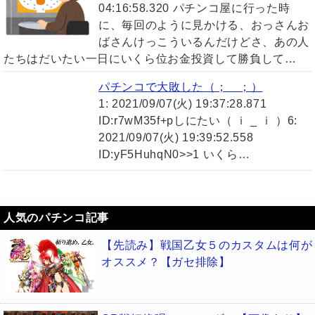
04:16:58.320 パチンコ屋に行った時
に、毎回のように見かける、おっさんお
ばさんけっこういるんだけどさ、あの人
たちはだいたい一日にいくら位お金投資して勝負して…
パチンコで大敗した（；＿；）
1: 2021/09/07(火) 19:37:28.871
ID:r7wM35f+pしにたい（ ｉ _ ｉ ）6:
2021/09/07(火) 19:39:52.558
ID:yF5HuhqN0>>1 いくら…
人気のパチンコ記事
【先読み】戦国乙女５のカスタムは何が
オススメ？【ガセ排除】