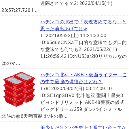
遠隔されてる？2: 2023/04/15(土)
23:57:27.726 I…
パチンコの演出で「表現攻めてるな」と
思った演出あげてけw
1: 2021/05/22(土) 11:21:33.00
ID:65dueCNXa工口的な意味でもグ口的
な意味でも何でも2: 2021/05/22(土)
11:26:59.42 ID:NU5Jar2i0リリカルなの
はのマ…
パチンコ北斗・AKB・仮面ライダー…こ
の中で最強の現役台はどれ？
178: 2020/08/02(日) 03:12:09.10
ID:SE1qpSBV0 北斗無双 聖闘士星矢3
ビヨンドザリミット AKB48薔薇の儀式
ビッグドリーム259 ダンバインミドル
北斗の拳6天翔百裂 北斗の拳…
美少女だけどパチ史上１番甘い台ってな