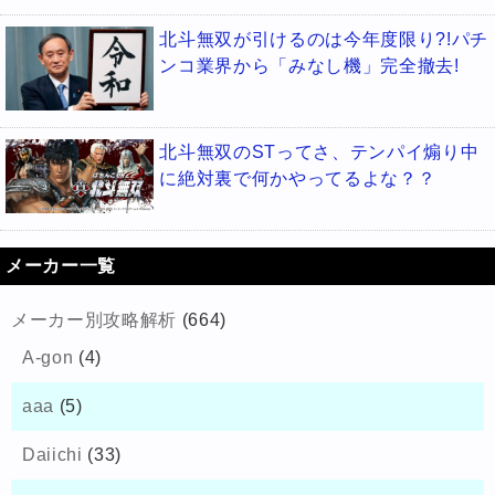
北斗無双が引けるのは今年度限り?!パチ
ンコ業界から「みなし機」完全撤去!
北斗無双のSTってさ、テンパイ煽り中
に絶対裏で何かやってるよな？？
メーカー一覧
メーカー別攻略解析
(664)
A-gon
(4)
aaa
(5)
Daiichi
(33)