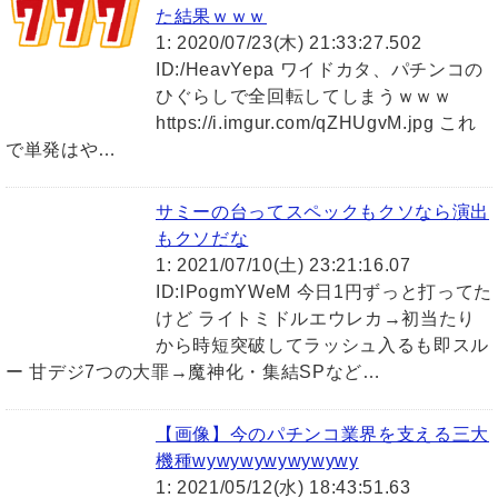
た結果ｗｗｗ
1: 2020/07/23(木) 21:33:27.502
ID:/HeavYepa ワイドカタ、パチンコの
ひぐらしで全回転してしまうｗｗｗ
https://i.imgur.com/qZHUgvM.jpg これ
で単発はや…
サミーの台ってスペックもクソなら演出
もクソだな
1: 2021/07/10(土) 23:21:16.07
ID:lPogmYWeM 今日1円ずっと打ってた
けど ライトミドルエウレカ→初当たり
から時短突破してラッシュ入るも即スル
ー 甘デジ7つの大罪→魔神化・集結SPなど…
【画像】今のパチンコ業界を支える三大
機種wywywywywywywy
1: 2021/05/12(水) 18:43:51.63