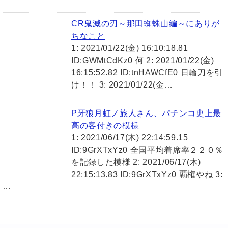
CR鬼滅の刃～那田蜘蛛山編～にありが
ちなこと
1: 2021/01/22(金) 16:10:18.81
ID:GWMtCdKz0 何 2: 2021/01/22(金)
16:15:52.82 ID:tnHAWCfE0 日輪刀を引
け！！ 3: 2021/01/22(金…
P牙狼月虹ノ旅人さん、パチンコ史上最
高の客付きの模様
1: 2021/06/17(木) 22:14:59.15
ID:9GrXTxYz0 全国平均着席率２２０％
を記録した模様 2: 2021/06/17(木)
22:15:13.83 ID:9GrXTxYz0 覇権やね 3:
…