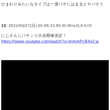
ひまわりみたいなタイプは一度パチにはまるとヤバそう
10:
2021/06/27(日) 00:06:33.80 ID:Wrn2LKAY0
にじさんじパチンコ大会開催決定！
https:///www.youtube.com/watch?v=myhmPcBAxCw