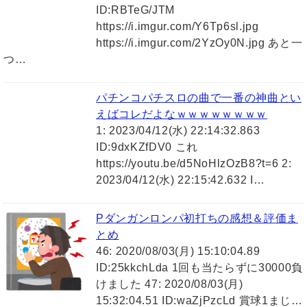
ID:RBTeG/JTM
https://i.imgur.com/Y6Tp6sl.jpg
https://i.imgur.com/2YzOy0N.jpg あと一
つ…
パチンコパチスロの曲で一番の神曲とい
えばコレだよなｗｗｗｗｗｗｗｗ
1: 2023/04/12(水) 22:14:32.863
ID:9dxKZfDV0 これ
https://youtu.be/d5NoHlzOzB8?t=6 2:
2023/04/12(水) 22:15:42.632 I…
Pダンガンロンパ初打ちの感想＆評価ま
とめ
46: 2020/08/03(月) 15:10:04.89
ID:25kkchLda 1回も当たらずに30000負
けました 47: 2020/08/03(月)
15:32:04.51 ID:waZjPzcLd 賞球1まじ…