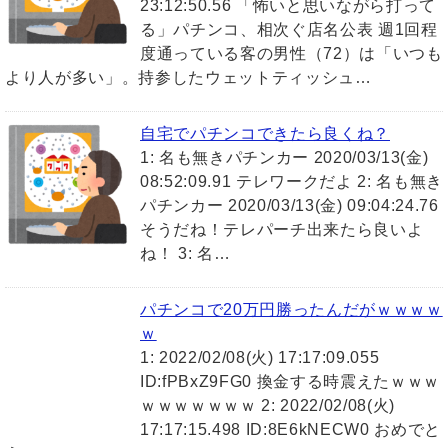
23:12:50.56 「怖いと思いながら打って
る」パチンコ、相次ぐ店名公表 週1回程
度通っている客の男性（72）は「いつも
より人が多い」。持参したウェットティッシュ…
自宅でパチンコできたら良くね？
1: 名も無きパチンカー 2020/03/13(金)
08:52:09.91 テレワークだよ 2: 名も無き
パチンカー 2020/03/13(金) 09:04:24.76
そうだね！テレパーチ出来たら良いよ
ね！ 3: 名…
パチンコで20万円勝ったんだがｗｗｗｗ
ｗ
1: 2022/02/08(火) 17:17:09.055
ID:fPBxZ9FG0 換金する時震えたｗｗｗ
ｗｗｗｗｗｗｗ 2: 2022/02/08(火)
17:17:15.498 ID:8E6kNECW0 おめでと