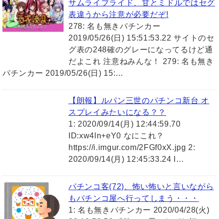
サムライブライド、甘とミドルではセグ
表違うから注意が必要だぞ!
278: 名も無きパチンカー
2019/05/26(日) 15:51:53.22 サイトのセ
グ表の248確のグレーになってるけど通
だよこれ 注意ねみんな！ 279: 名も無き
パチンカー 2019/05/26(日) 15:…
【朗報】ルパン三世のパチンコ新台 オ
スプレイみたいになる？？
1: 2020/09/14(月) 12:44:59.70
ID:xw4ln+eY0 なにこれ？
https://i.imgur.com/2FGf0xX.jpg 2:
2020/09/14(月) 12:45:33.24 I…
パチンコ客(72)、怖い怖いと言いながら
もパチンコ屋へ行ってしまう・・・
1: 名も無きパチンカー 2020/04/28(火)