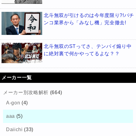
北斗無双が引けるのは今年度限り?!パチ
ンコ業界から「みなし機」完全撤去!
北斗無双のSTってさ、テンパイ煽り中
に絶対裏で何かやってるよな？？
メーカー一覧
メーカー別攻略解析
(664)
A-gon
(4)
aaa
(5)
Daiichi
(33)