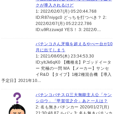
クが導入されるけど
1: 2022/02/07(月) 05:20:44.768
ID:R87niygc0 どっちを打つべき？ 2:
2022/02/07(月) 05:22:22.786
ID:u9Rzzuwjd YES！ 3: 2022/0…
パチンコさん牙狼を超えるやべー台が10
月に出てしまう
1: 2021/08/05(木) 23:34:53.30
ID:yItJk6qK0 【機種名】Pゴッドイータ
ー 究極の一閃 MA 【メーカー】サンセ
イR&D 【タイプ】1種2種混合機 【導入
予定日】2021年10…
パチンコパチスロ三大無能主人公「ケン
シロウ」「甲賀弦之介」あと一人は？
2: 名も無きパチンカー 2020/01/27(月)
21:30:48.87 ルパン 3: 名も無きパチンカ