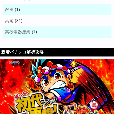
銀座
(1)
高尾
(31)
高砂電器産業
(1)
新着パチンコ解析攻略