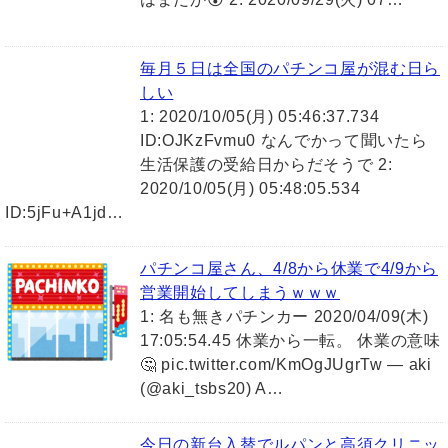
毎月５日は全国のパチンコ屋が混む日ら
しい
1: 2020/10/05(月) 05:46:37.734
ID:OJKzFvmu0 なんでかって聞いたら
生活保護の受給日からだそうで 2:
2020/10/05(月) 05:48:05.534
ID:5jFu+A1jd…
パチンコ屋さん、4/8から休業で4/9から
営業開始してしまうｗｗｗ
1: 名も無きパチンカー 2020/04/09(木)
17:05:54.45 休業から一転。 休業の意味
🤔 pic.twitter.com/KmOgJUgrTw — aki
(@aki_tsbs20) A…
今日の新台入替でルパンと高須クリニッ