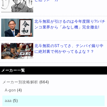
北斗無双が引けるのは今年度限り?!パチ
ンコ業界から「みなし機」完全撤去!
北斗無双のSTってさ、テンパイ煽り中
に絶対裏で何かやってるよな？？
メーカー一覧
メーカー別攻略解析
(664)
A-gon
(4)
aaa
(5)