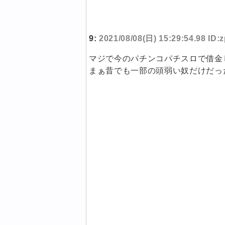
9:
2021/08/08(日) 15:29:54.98 ID
マジで今のパチンコパチスロで借金
まぁ昔でも一部の頭弱い奴だけだっ