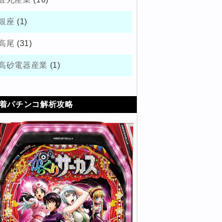
銀座
(1)
高尾
(31)
高砂電器産業
(1)
着パチンコ解析攻略