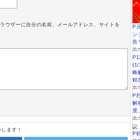
ブラウザーに自分の名前、メールアドレス、サイトを
P
ン
告
ホー
P
(
略
頼
ホ
P
解
度
ホー
いします！
P