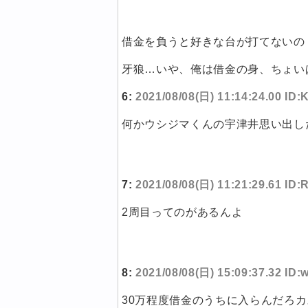
借金を負うと好きな台が打てないの
牙狼…いや、俺は借金の身、ちょい
6:
2021/08/08(日) 11:14:24.00 I
何かウシジマくんの宇津井思い出し
7:
2021/08/08(日) 11:21:29.61 I
2周目ってのがあるんよ
8:
2021/08/08(日) 15:09:37.32 ID
30万程度借金のうちに入らんだろカ