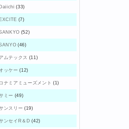
Daiichi
(33)
EXCITE
(7)
SANKYO
(52)
SANYO
(46)
アムテックス
(11)
オッケー
(12)
コナミアミューズメント
(1)
サミー
(49)
サンスリー
(19)
サンセイR＆D
(42)