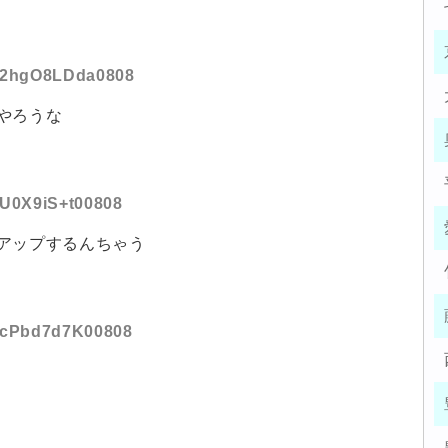
ID:2hgO8LDda0808
やろうな
D:U0X9iS+t00808
アップするんちゃう
D:cPbd7d7K00808