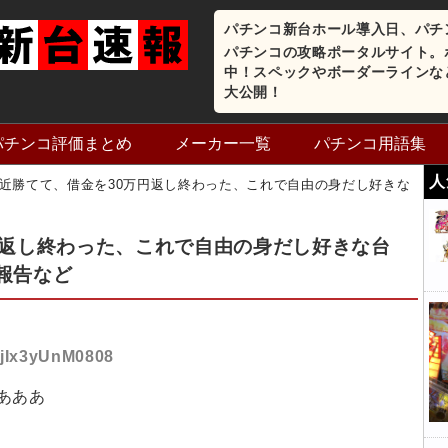
パチンコ新台ホール導入日、パチ
パチンコの攻略ポータルサイト。
中！スペックやボーダーラインな
大公開！
パチンコ評価まとめ
メーカー一覧
パチンコ用語集
人
近勝てて、借金を30万円返し終わった、これで自由の身だし好きな
円返し終わった、これで自由の身だし好きな台
報告など
:ojIx3yUnM0808
あああ