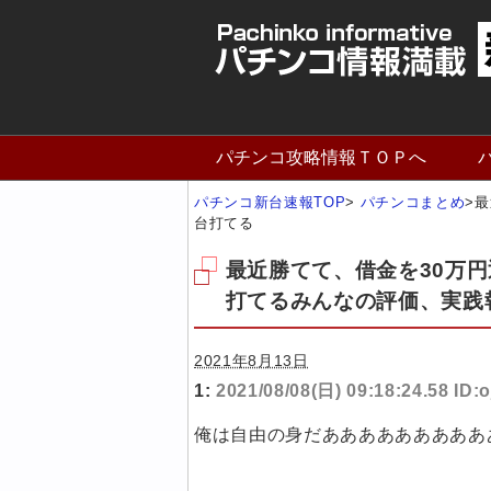
パチンコ攻略情報ＴＯＰへ
パチンコ新台速報TOP
>
パチンコまとめ
>
最
台打てる
最近勝てて、借金を30万
打てるみんなの評価、実践
2021年8月13日
1:
2021/08/08(日) 09:18:24.58 ID
俺は自由の身だあああああああああ