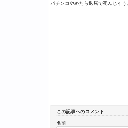
パチンコやめたら退屈で死んじゃうよ
この記事へのコメント
名前