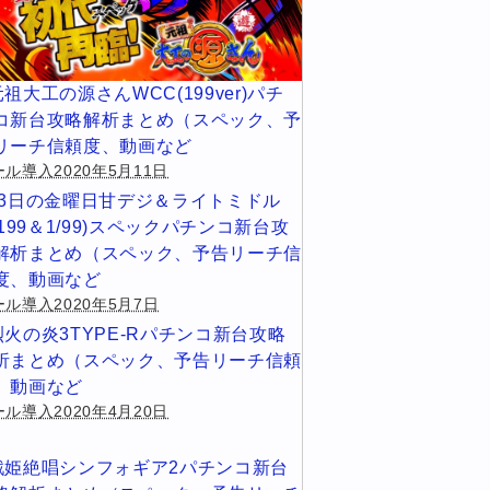
元祖大工の源さんWCC(199ver)パチ
コ新台攻略解析まとめ（スペック、予
リーチ信頼度、動画など
ル導入2020年5月11日
13日の金曜日甘デジ＆ライトミドル
1/199＆1/99)スペックパチンコ新台攻
解析まとめ（スペック、予告リーチ信
度、動画など
ール導入2020年5月7日
烈火の炎3TYPE-Rパチンコ新台攻略
析まとめ（スペック、予告リーチ信頼
、動画など
ル導入2020年4月20日
戦姫絶唱シンフォギア2パチンコ新台